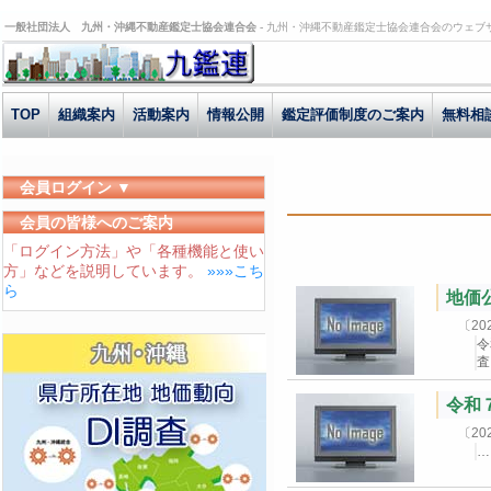
一般社団法人 九州・沖縄不動産鑑定士協会連合会 -
九州・沖縄不動産鑑定士協会連合会のウェブ
TOP
組織案内
活動案内
情報公開
鑑定評価制度のご案内
無料相
会員ログイン ▼
ユーザーID
会員の皆様へのご案内
「ログイン方法」や「各種機能と使い
パスワード
方」などを説明しています。
»»»こち
ログイン状態を保存する
ら
地価
〔2
令
査
令和
〔2