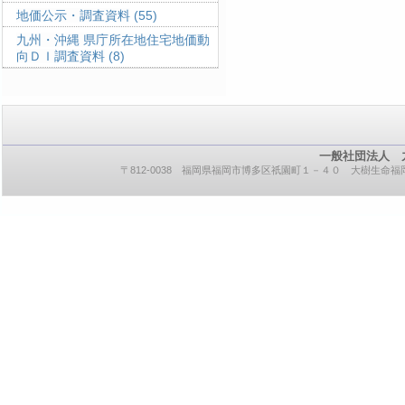
地価公示・調査資料
(55)
九州・沖縄 県庁所在地住宅地価動
向ＤＩ調査資料
(8)
一般社団法人 
〒812-0038 福岡県福岡市博多区祇園町１－４０ 大樹生命