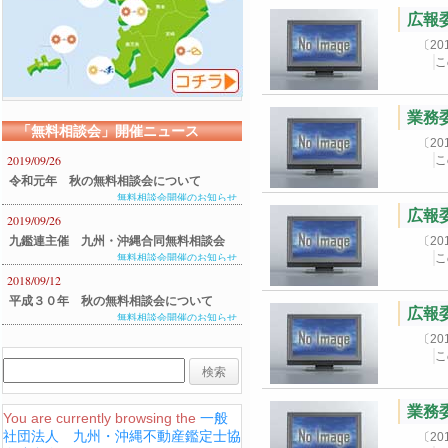
広報委
〔2
こ
業務委
「無料相談会」開催ニュース
〔2
2019/09/26
こ
令和元年 秋の無料相談会について
無料相談会開催のお知らせ
広報委
2019/09/26
九鑑連主催 九州・沖縄合同無料相談会
〔2
こ
無料相談会開催のお知らせ
のご案内
2018/09/12
平成３０年 秋の無料相談会について
広報委
無料相談会開催のお知らせ
〔2
こ
業務委
You are currently browsing the
一般
社団法人 九州・沖縄不動産鑑定士協
〔2