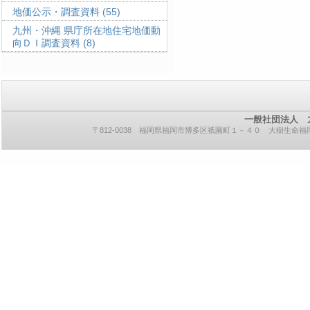
地価公示・調査資料
(55)
九州・沖縄 県庁所在地住宅地価動
向ＤＩ調査資料
(8)
一般社団法人 
〒812-0038 福岡県福岡市博多区祇園町１－４０ 大樹生命