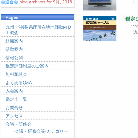
会連合会
blog archives for 9月, 2018.
こ
Pages
鑑定
九州・沖縄-県庁所在地地価動向Ｄ
〔2
九
Ｉ調査
組織案内
活動案内
情報公開
鑑定評価制度のご案内
無料相談会
よくあるQ&A
入会案内
鑑定士一覧
お問合せ
アクセス
会議・研修会
会議・研修会等-カテゴリー