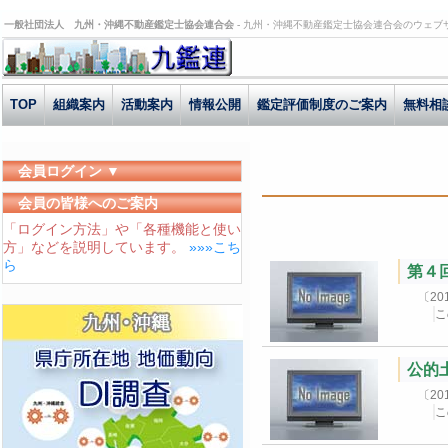
一般社団法人 九州・沖縄不動産鑑定士協会連合会 -
九州・沖縄不動産鑑定士協会連合会のウェブ
TOP
組織案内
活動案内
情報公開
鑑定評価制度のご案内
無料相
会員ログイン ▼
ユーザーID
会員の皆様へのご案内
「ログイン方法」や「各種機能と使い
パスワード
方」などを説明しています。
»»»こち
ログイン状態を保存する
ら
第４回
〔2
こ
公的土
〔2
こ