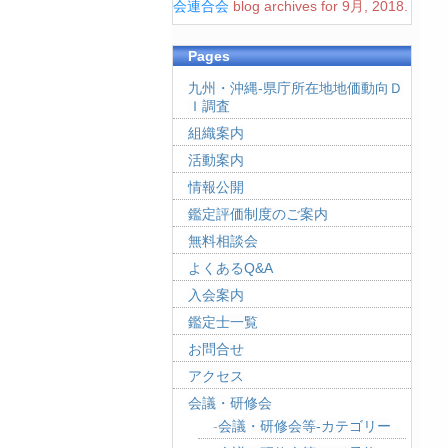
会連合会
blog archives for 9月, 2018.
Pages
九州・沖縄-県庁所在地地価動向Ｄ
Ｉ調査
組織案内
活動案内
情報公開
鑑定評価制度のご案内
無料相談会
よくあるQ&A
入会案内
鑑定士一覧
お問合せ
アクセス
会議・研修会
会議・研修会等-カテゴリー