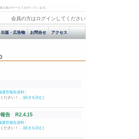
員の為のサービスを行っています。
会員の方はログインしてください
出版・広告物
お問合せ
アクセス
0
織運営報告資料
〕
覧ください！…
[続きを読む]
 R2.4.15
織運営報告資料
〕
覧ください！…
[続きを読む]