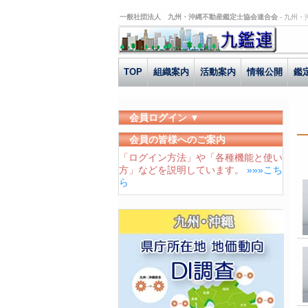
一般社団法人 九州・沖縄不動産鑑定士協会連合会 -
九州・
TOP
組織案内
活動案内
情報公開
鑑
会員ログイン ▼
ユーザーID
会員の皆様へのご案内
「ログイン方法」や「各種機能と使い
パスワード
方」などを説明しています。
»»»こち
ログイン状態を保存する
ら