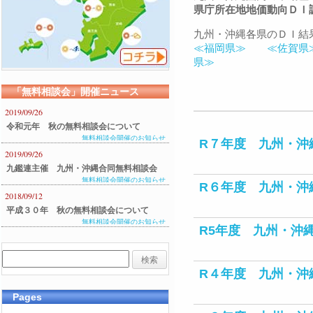
県庁所在地地価動向ＤＩ
九州・沖縄各県のＤＩ結
≪福岡県≫
≪佐賀県
県≫
「無料相談会」開催ニュース
2019/09/26
令和元年 秋の無料相談会について
無料相談会開催のお知らせ
R７年度 九州・沖
2019/09/26
九鑑連主催 九州・沖縄合同無料相談会
無料相談会開催のお知らせ
のご案内
R６年度 九州・沖
2018/09/12
平成３０年 秋の無料相談会について
無料相談会開催のお知らせ
R5年度 九州・沖
R４年度 九州・沖
Pages