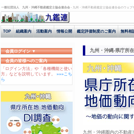
一般社団法人 九州・沖縄不動産鑑定士協会連合会 -
九州・沖縄不動産鑑定士協会連合会のウェブ
TOP
組織案内
活動案内
情報公開
鑑定評価制度のご案内
無料相
九州・沖縄-県庁所
会員ログイン ▼
ユーザーID
会員の皆様へのご案内
「ログイン方法」や「各種機能と使い
パスワード
方」などを説明しています。
»»»こち
ログイン状態を保存する
ら
九州・沖縄圏内の不動産