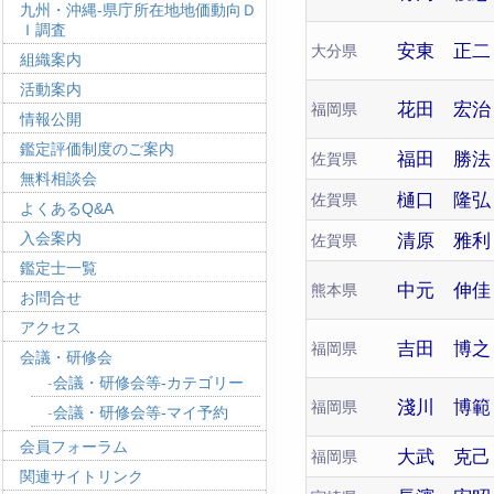
九州・沖縄-県庁所在地地価動向Ｄ
Ｉ調査
安東 正二
大分県
組織案内
活動案内
花田 宏治
福岡県
情報公開
鑑定評価制度のご案内
福田 勝法
佐賀県
無料相談会
樋口 隆弘
佐賀県
よくあるQ&A
入会案内
清原 雅利
佐賀県
鑑定士一覧
中元 伸佳
熊本県
お問合せ
アクセス
吉田 博之
福岡県
会議・研修会
会議・研修会等-カテゴリー
淺川 博範
福岡県
会議・研修会等-マイ予約
会員フォーラム
大武 克己
福岡県
関連サイトリンク