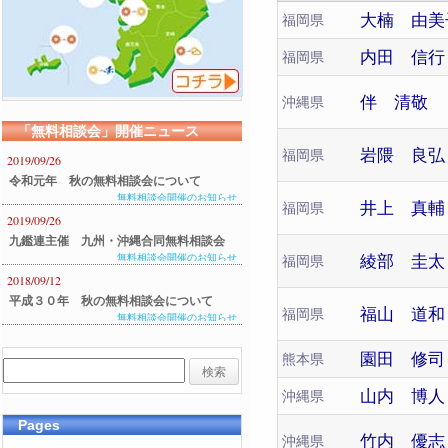
大楠 由美
福岡県
内田 信行
福岡県
伴 清敬
沖縄県
「無料相談会」開催ニュース
岩隈 良弘
福岡県
2019/09/26
令和元年 秋の無料相談会について
無料相談会開催のお知らせ
井上 真輔
福岡県
2019/09/26
九鑑連主催 九州・沖縄合同無料相談会
綾部 圭太
無料相談会開催のお知らせ
福岡県
のご案内
2018/09/12
平成３０年 秋の無料相談会について
福山 道和
福岡県
無料相談会開催のお知らせ
園田 修司
熊本県
山内 博人
沖縄県
Pages
竹内 優志
沖縄県