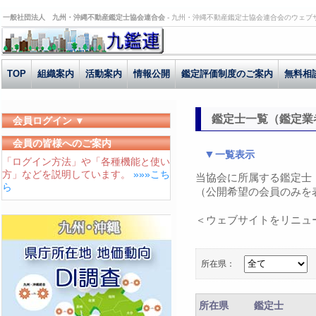
一般社団法人 九州・沖縄不動産鑑定士協会連合会 -
九州・沖縄不動産鑑定士協会連合会のウェブ
TOP
組織案内
活動案内
情報公開
鑑定評価制度のご案内
無料相
鑑定士一覧（鑑定業
会員ログイン ▼
ユーザーID
会員の皆様へのご案内
一覧表示
「ログイン方法」や「各種機能と使い
パスワード
方」などを説明しています。
»»»こち
当協会に所属する鑑定士
ログイン状態を保存する
ら
（公開希望の会員のみを
＜ウェブサイトをリニュ
所在県：
所在県
鑑定士