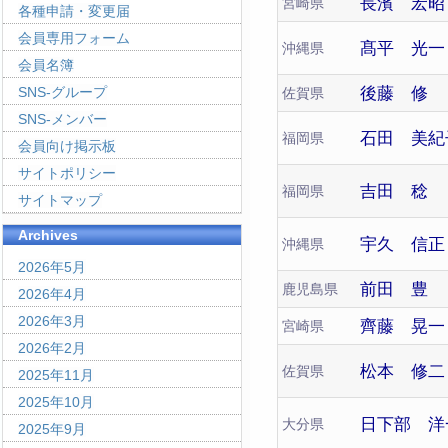
長濱 宏昭
宮崎県
各種申請・変更届
会員専用フォーム
髙平 光一
沖縄県
会員名簿
後藤 修
SNS-グループ
佐賀県
SNS-メンバー
石田 美紀
福岡県
会員向け掲示板
サイトポリシー
吉田 稔
福岡県
サイトマップ
Archives
宇久 信正
沖縄県
2026年5月
前田 豊
鹿児島県
2026年4月
2026年3月
齊藤 晃一
宮崎県
2026年2月
松本 修二
佐賀県
2025年11月
2025年10月
日下部 洋
大分県
2025年9月