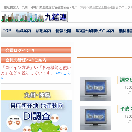
一般社団法人 九州・沖縄不動産鑑定士協会連合会 -
九州・沖縄不動産鑑定士協会連合会のウェブ
TOP
組織案内
活動案内
情報公開
鑑定評価制度のご案内
無料相
会員ログイン ▼
ユーザーID
会員の皆様へのご案内
「ログイン方法」や「各種機能と使い
パスワード
方」などを説明しています。
»»»こち
ログイン状態を保存する
ら
調査研
〔2
こ
平成
〔2
こ