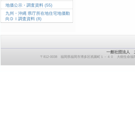
地価公示・調査資料
(55)
九州・沖縄 県庁所在地住宅地価動
向ＤＩ調査資料
(8)
一般社団法人 
〒812-0038 福岡県福岡市博多区祇園町１－４０ 大樹生命