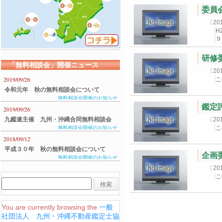
委員
〔2
H
９
研修委
「無料相談会」開催ニュース
〔2
2019/09/26
こ
令和元年 秋の無料相談会について
無料相談会開催のお知らせ
鑑定評
2019/09/26
九鑑連主催 九州・沖縄合同無料相談会
〔2
こ
無料相談会開催のお知らせ
のご案内
2018/09/12
平成３０年 秋の無料相談会について
企画委
無料相談会開催のお知らせ
〔2
こ
You are currently browsing the
一般
社団法人 九州・沖縄不動産鑑定士協