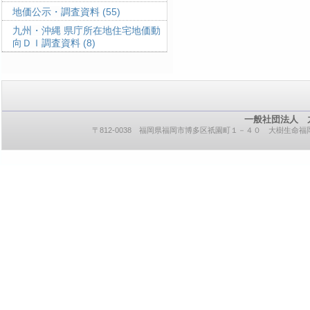
地価公示・調査資料
(55)
九州・沖縄 県庁所在地住宅地価動
向ＤＩ調査資料
(8)
一般社団法人 
〒812-0038 福岡県福岡市博多区祇園町１－４０ 大樹生命