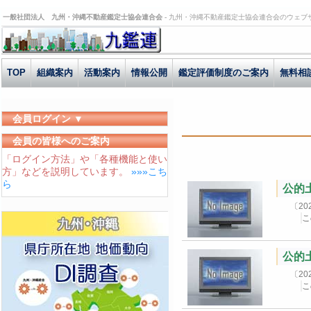
一般社団法人 九州・沖縄不動産鑑定士協会連合会 -
九州・沖縄不動産鑑定士協会連合会のウェブ
TOP
組織案内
活動案内
情報公開
鑑定評価制度のご案内
無料相
会員ログイン ▼
ユーザーID
会員の皆様へのご案内
「ログイン方法」や「各種機能と使い
パスワード
方」などを説明しています。
»»»こち
ログイン状態を保存する
ら
公的土
〔2
こ
公的土
〔2
こ