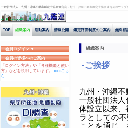
一般社団法人 九州・沖縄不動産鑑定士協会連合会 -
九州・沖縄不動産鑑定士協会連合会のウェブ
TOP
組織案内
活動案内
情報公開
鑑定評価制度のご案内
無料相
組織案内
会員ログイン ▼
ユーザーID
会員の皆様へのご案内
ご挨拶
「ログイン方法」や「各種機能と使い
パスワード
方」などを説明しています。
»»»こち
ログイン状態を保存する
ら
九州・沖縄不
一般社団法人
体設立以来、
ラとしての不
ことを通じ、