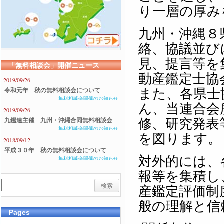
り一層の厚み
九州・沖縄８
絡、協議並び
見、提言等を
「無料相談会」開催ニュース
動産鑑定士協
2019/09/26
また、各県士
令和元年 秋の無料相談会について
無料相談会開催のお知らせ
ん、当連合会
2019/09/26
修、研究発表
九鑑連主催 九州・沖縄合同無料相談会
無料相談会開催のお知らせ
のご案内
を図ります。
2018/09/12
平成３０年 秋の無料相談会について
対外的には、
無料相談会開催のお知らせ
報等を集積し
産鑑定評価制
般の理解と信
Pages