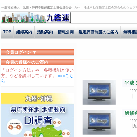
一般社団法人 九州・沖縄不動産鑑定士協会連合会 -
九州・沖縄不動産鑑定士協会連合会のウェブ
TOP
組織案内
活動案内
情報公開
鑑定評価制度のご案内
無料相
会員ログイン ▼
ユーザーID
会員の皆様へのご案内
「ログイン方法」や「各種機能と使い
パスワード
方」などを説明しています。
»»»こち
ログイン状態を保存する
ら
平成
〔2
研修
〔2
九