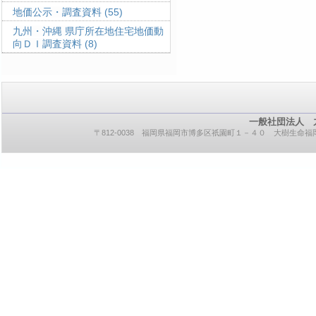
地価公示・調査資料
(55)
九州・沖縄 県庁所在地住宅地価動
向ＤＩ調査資料
(8)
一般社団法人 
〒812-0038 福岡県福岡市博多区祇園町１－４０ 大樹生命