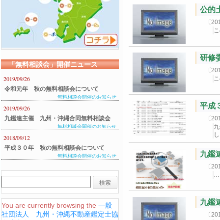
公的土
〔2
こ
研修委
「無料相談会」開催ニュース
〔2
2019/09/26
こ
令和元年 秋の無料相談会について
無料相談会開催のお知らせ
平成
2019/09/26
九鑑連主催 九州・沖縄合同無料相談会
〔2
九
無料相談会開催のお知らせ
のご案内
し
2018/09/12
平成３０年 秋の無料相談会について
九鑑
無料相談会開催のお知らせ
〔2
九鑑
You are currently browsing the
一般
社団法人 九州・沖縄不動産鑑定士協
〔2