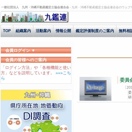
一般社団法人 九州・沖縄不動産鑑定士協会連合会 -
九州・沖縄不動産鑑定士協会連合会のウェブ
TOP
組織案内
活動案内
情報公開
鑑定評価制度のご案内
無料相
会員ログイン ▼
ユーザーID
会員の皆様へのご案内
「ログイン方法」や「各種機能と使い
パスワード
方」などを説明しています。
»»»こち
ログイン状態を保存する
ら
委員会
〔2
委
研