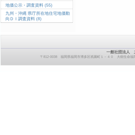
地価公示・調査資料
(55)
九州・沖縄 県庁所在地住宅地価動
向ＤＩ調査資料
(8)
一般社団法人 
〒812-0038 福岡県福岡市博多区祇園町１－４０ 大樹生命