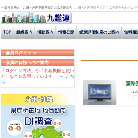
一般社団法人 九州・沖縄不動産鑑定士協会連合会 -
九州・沖縄不動産鑑定士協会連合会のウェブ
TOP
組織案内
活動案内
情報公開
鑑定評価制度のご案内
無料相
会員ログイン ▼
ユーザーID
会員の皆様へのご案内
「ログイン方法」や「各種機能と使い
パスワード
方」などを説明しています。
»»»こち
ログイン状態を保存する
ら
国際委
〔2
こ