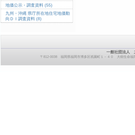
地価公示・調査資料
(55)
九州・沖縄 県庁所在地住宅地価動
向ＤＩ調査資料
(8)
一般社団法人 
〒812-0038 福岡県福岡市博多区祇園町１－４０ 大樹生命