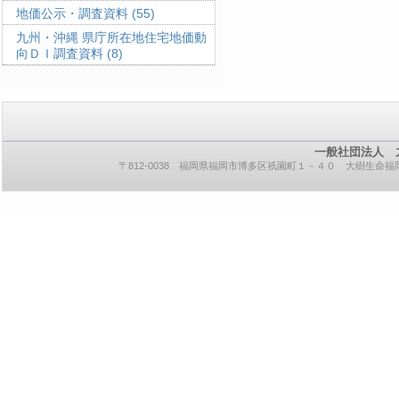
地価公示・調査資料
(55)
九州・沖縄 県庁所在地住宅地価動
向ＤＩ調査資料
(8)
一般社団法人 
〒812-0038 福岡県福岡市博多区祇園町１－４０ 大樹生命