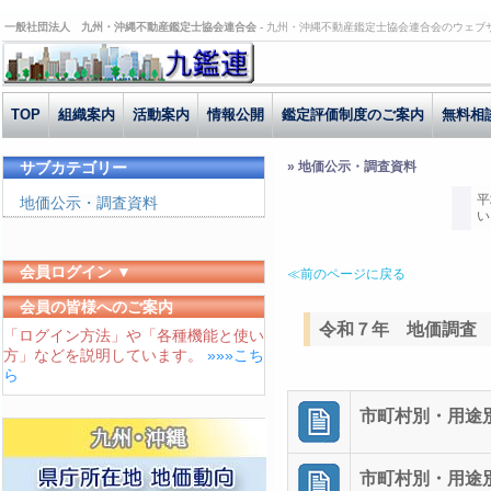
一般社団法人 九州・沖縄不動産鑑定士協会連合会 -
九州・沖縄不動産鑑定士協会連合会のウェブ
TOP
組織案内
活動案内
情報公開
鑑定評価制度のご案内
無料相
サブカテゴリー
» 地価公示・調査資料
平
地価公示・調査資料
い
会員ログイン ▼
≪前のページに戻る
ユーザーID
会員の皆様へのご案内
令和７年 地価調査
「ログイン方法」や「各種機能と使い
パスワード
方」などを説明しています。
»»»こち
ログイン状態を保存する
ら
市町村別・用途別平
市町村別・用途別平