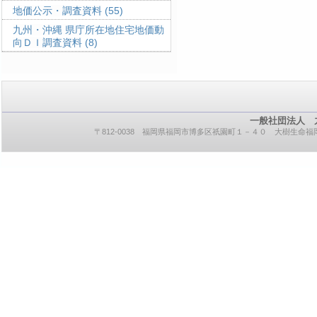
地価公示・調査資料
(55)
九州・沖縄 県庁所在地住宅地価動
向ＤＩ調査資料
(8)
一般社団法人 
〒812-0038 福岡県福岡市博多区祇園町１－４０ 大樹生命