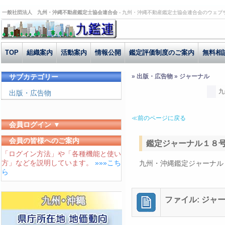
一般社団法人 九州・沖縄不動産鑑定士協会連合会 -
九州・沖縄不動産鑑定士協会連合会のウェブ
TOP
組織案内
活動案内
情報公開
鑑定評価制度のご案内
無料相
サブカテゴリー
» 出版・広告物 » ジャーナル
九
出版・広告物
≪前のページに戻る
会員ログイン ▼
ユーザーID
会員の皆様へのご案内
鑑定ジャーナル１８
「ログイン方法」や「各種機能と使い
パスワード
方」などを説明しています。
»»»こち
九州・沖縄鑑定ジャーナル
ログイン状態を保存する
ら
ファイル: ジャ