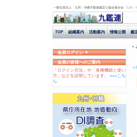
一般社団法人 九州・沖縄不動産鑑定士協会連合会 -
九州・
TOP
組織案内
活動案内
情報公開
鑑
»
会員ログイン ▼
ユーザーID
会員の皆様へのご案内
≪
「ログイン方法」や「各種機能と使い
パスワード
方」などを説明しています。
»»»こち
ログイン状態を保存する
ら