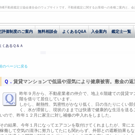
沖縄不動産鑑定士協会連合会のウェブサイトです。不動産鑑定に関するお客様への各種ご案内と、会
定評価制度のご案内
無料相談会
よくあるQ&A
入会案内
鑑定士一覧
 よくあるＱ＆Ａ
前のページに戻る
Ｑ．
賃貸マンションで低温や湿気により健康被害。敷金の返
か？
昨年９月から、不動産業者の仲介で、地上６階建ての賃貸マ
階を借りて居住しています。
しかし、耐熱性、気密性がかなり低く、日の当たりにくい部
く、水が滞留し、現状のままでは快適で健康的な生活を送る
いので、昨年１２月に家主に対し補修の申入れをしました。
その結果、今年１月になってエアコンを取付けてくれましたが、常にエ
稼働して空気の清浄に努力してたにも関わらず、外部との遮断効果もな