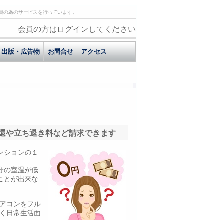
員の為のサービスを行っています。
会員の方はログインしてください
出版・広告物
お問合せ
アクセス
還や立ち退き料など請求できます
ンションの１
分の室温が低
ことが出来な
アコンをフル
く日常生活面