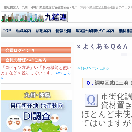
一般社団法人 九州・沖縄不動産鑑定士協会連合会 -
九州・沖縄不動産鑑定士協会連合会のウェブ
TOP
組織案内
活動案内
情報公開
鑑定評価制度のご案内
無料相
» よくあるＱ＆Ａ
会員ログイン ▼
ユーザーID
会員の皆様へのご案内
「ログイン方法」や「各種機能と使い
パスワード
≪前のページに戻る
方」などを説明しています。
»»»こち
ログイン状態を保存する
ら
Ｑ．
調整区域に土地
でしょう？
市街化
資材置
ほとんど未使
てはいますが