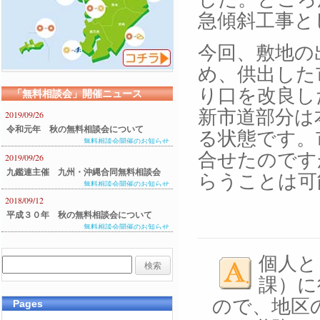
急傾斜工事と
今回、敷地の
め、供出した
り口を改良し
「無料相談会」開催ニュース
新市道部分は
2019/09/26
令和元年 秋の無料相談会について
る状態です。
無料相談会開催のお知らせ
合せたのです
2019/09/26
九鑑連主催 九州・沖縄合同無料相談会
らうことは可
無料相談会開催のお知らせ
のご案内
2018/09/12
平成３０年 秋の無料相談会について
無料相談会開催のお知らせ
個人と
課）に
ので、地区
Pages