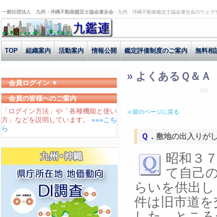
一般社団法人 九州・沖縄不動産鑑定士協会連合会 -
九州・沖縄不動産鑑定士協会連合会のウェブ
TOP
組織案内
活動案内
情報公開
鑑定評価制度のご案内
無料相
» よくあるＱ＆Ａ
会員ログイン ▼
ユーザーID
会員の皆様へのご案内
「ログイン方法」や「各種機能と使い
パスワード
≪前のページに戻る
方」などを説明しています。
»»»こち
ログイン状態を保存する
ら
Ｑ．
敷地の出入りが
い
昭和３
て自己の
らいを供出し
件は旧市道を
した。ところ