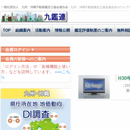
一般社団法人 九州・沖縄不動産鑑定士協会連合会 -
九州・沖縄不動産鑑定士協会連合会のウェブ
TOP
組織案内
活動案内
情報公開
鑑定評価制度のご案内
無料相
会員ログイン ▼
ユーザーID
会員の皆様へのご案内
「ログイン方法」や「各種機能と使い
パスワード
方」などを説明しています。
»»»こち
ログイン状態を保存する
ら
H3
〔2
第