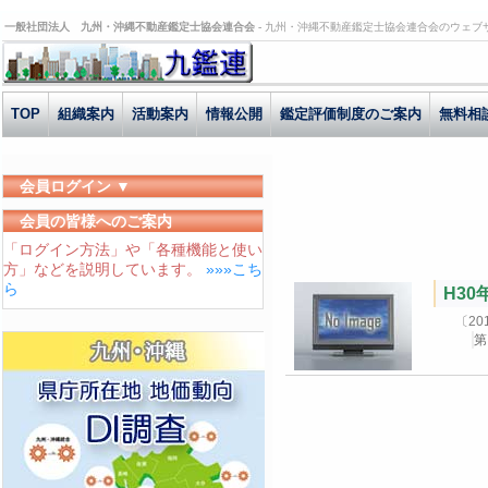
一般社団法人 九州・沖縄不動産鑑定士協会連合会 -
九州・沖縄不動産鑑定士協会連合会のウェブ
TOP
組織案内
活動案内
情報公開
鑑定評価制度のご案内
無料相
会員ログイン ▼
ユーザーID
会員の皆様へのご案内
「ログイン方法」や「各種機能と使い
パスワード
方」などを説明しています。
»»»こち
ログイン状態を保存する
ら
H3
〔2
第