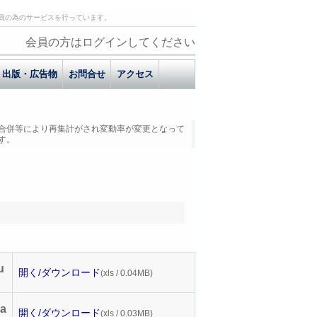
員の為のサービスを行っています。
会員の方はログインしてください
出版・広告物
お問合せ
アクセス
合併等により再集計がされ変動率が変更となって
す。
u
開く/ダウンロード
(xls / 0.04MB)
a
開く/ダウンロード
(xls / 0.03MB)