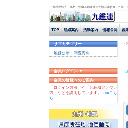
一般社団法人 九州・沖縄不動産鑑定士協会連合会 -
九州・
TOP
組織案内
活動案内
情報公開
鑑
サブカテゴリー
»
地価公示・調査資料
会員ログイン ▼
≪
ユーザーID
会員の皆様へのご案内
「ログイン方法」や「各種機能と使い
パスワード
方」などを説明しています。
»»»こち
ログイン状態を保存する
ら