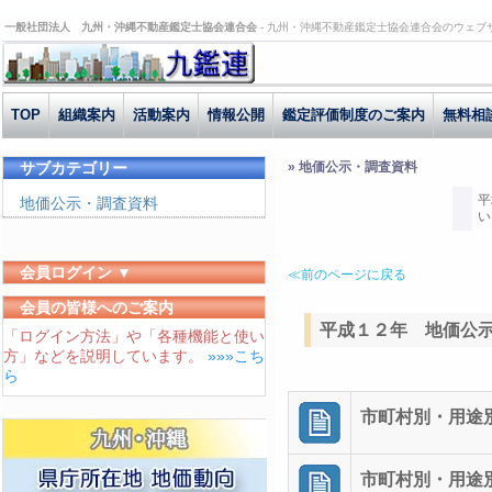
一般社団法人 九州・沖縄不動産鑑定士協会連合会 -
九州・沖縄不動産鑑定士協会連合会のウェブ
TOP
組織案内
活動案内
情報公開
鑑定評価制度のご案内
無料相
サブカテゴリー
» 地価公示・調査資料
平
地価公示・調査資料
い
会員ログイン ▼
≪前のページに戻る
ユーザーID
会員の皆様へのご案内
平成１２年 地価公
「ログイン方法」や「各種機能と使い
パスワード
方」などを説明しています。
»»»こち
ログイン状態を保存する
ら
市町村別・用途別平
市町村別・用途別平