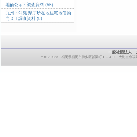
地価公示・調査資料
(55)
九州・沖縄 県庁所在地住宅地価動
向ＤＩ調査資料
(8)
一般社団法人 
〒812-0038 福岡県福岡市博多区祇園町１－４０ 大樹生命