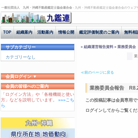
一般社団法人 九州・沖縄不動産鑑定士協会連合会 -
九州・沖縄不動産鑑定士協会連合会のウェブ
TOP
組織案内
活動案内
情報公開
鑑定評価制度のご案内
無料相
サブカテゴリー
» 組織運営報告資料 » 業務委員会
業
カテゴリーなし
≪前のページに戻る
会員ログイン ▼
ユーザーID
会員の皆様へのご案内
業務委員会報告 R8.2
「ログイン方法」や「各種機能と使い
パスワード
方」などを説明しています。
»»»こち
この投稿記事は会員専用で
ログイン状態を保存する
ら
ログインしてからご覧くだ