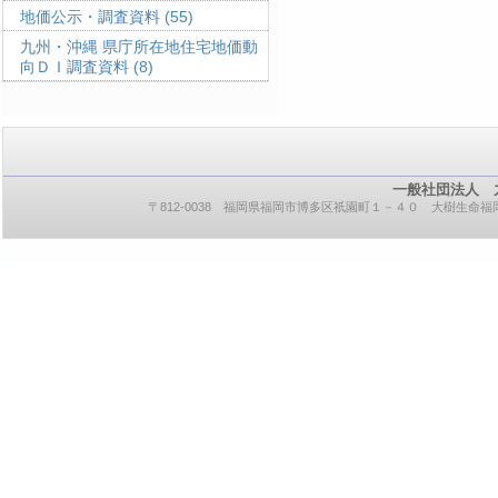
地価公示・調査資料
(55)
九州・沖縄 県庁所在地住宅地価動
向ＤＩ調査資料
(8)
一般社団法人 
〒812-0038 福岡県福岡市博多区祇園町１－４０ 大樹生命