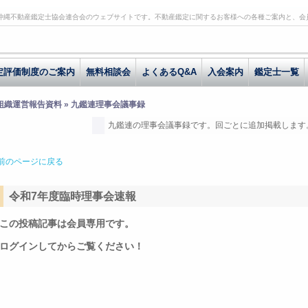
沖縄不動産鑑定士協会連合会のウェブサイトです。不動産鑑定に関するお客様への各種ご案内と、会
定評価制度のご案内
無料相談会
よくあるQ&A
入会案内
鑑定士一覧
 組織運営報告資料 » 九鑑連理事会議事録
九鑑連の理事会議事録です。回ごとに追加掲載します
前のページに戻る
令和7年度臨時理事会速報
この投稿記事は会員専用です。
ログインしてからご覧ください！