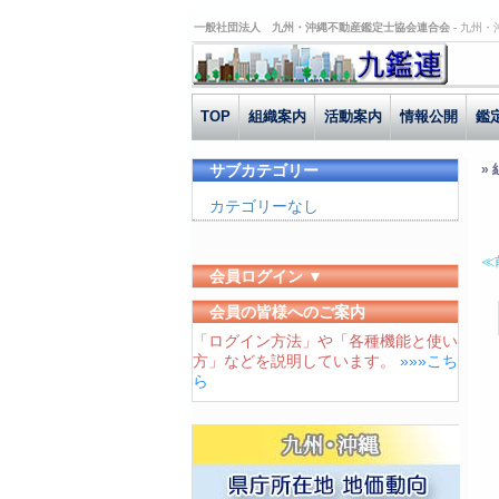
一般社団法人 九州・沖縄不動産鑑定士協会連合会 -
九州・
TOP
組織案内
活動案内
情報公開
鑑
サブカテゴリー
»
カテゴリーなし
≪
会員ログイン ▼
ユーザーID
会員の皆様へのご案内
「ログイン方法」や「各種機能と使い
パスワード
方」などを説明しています。
»»»こち
ログイン状態を保存する
ら