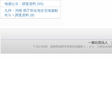
地価公示・調査資料
(55)
九州・沖縄 県庁所在地住宅地価動
向ＤＩ調査資料
(8)
一般社団法人 
〒812-0038 福岡県福岡市博多区祇園町１－４０ 大樹生命