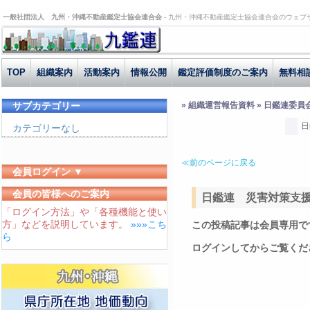
一般社団法人 九州・沖縄不動産鑑定士協会連合会 -
九州・沖縄不動産鑑定士協会連合会のウェブ
TOP
組織案内
活動案内
情報公開
鑑定評価制度のご案内
無料相
サブカテゴリー
» 組織運営報告資料 » 日鑑連委員
日
カテゴリーなし
≪前のページに戻る
会員ログイン ▼
ユーザーID
会員の皆様へのご案内
日鑑連 災害対策支援委
「ログイン方法」や「各種機能と使い
パスワード
方」などを説明しています。
»»»こち
この投稿記事は会員専用で
ログイン状態を保存する
ら
ログインしてからご覧くだ