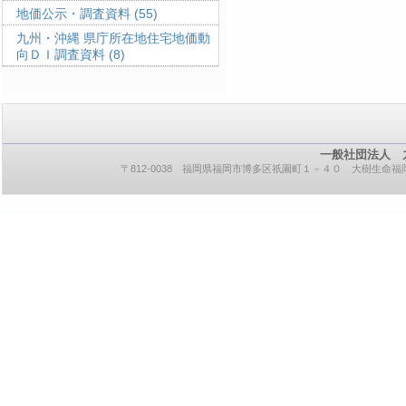
地価公示・調査資料
(55)
九州・沖縄 県庁所在地住宅地価動
向ＤＩ調査資料
(8)
一般社団法人 
〒812-0038 福岡県福岡市博多区祇園町１－４０ 大樹生命