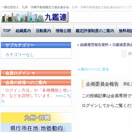
一般社団法人 九州・沖縄不動産鑑定士協会連合会 -
九州・沖縄不動産鑑定士協会連合会のウェブ
TOP
組織案内
活動案内
情報公開
鑑定評価制度のご案内
無料相
サブカテゴリー
» 組織運営報告資料 » 日鑑連委員
日
カテゴリーなし
≪前のページに戻る
会員ログイン ▼
ユーザーID
会員の皆様へのご案内
企画委員会報告 R6.11
「ログイン方法」や「各種機能と使い
パスワード
方」などを説明しています。
»»»こち
この投稿記事は会員専用で
ログイン状態を保存する
ら
ログインしてからご覧くだ