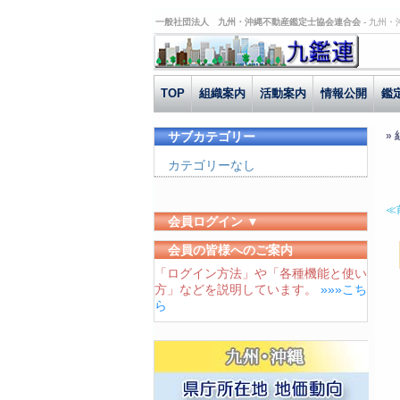
一般社団法人 九州・沖縄不動産鑑定士協会連合会 -
九州・
TOP
組織案内
活動案内
情報公開
鑑
サブカテゴリー
»
カテゴリーなし
≪
会員ログイン ▼
ユーザーID
会員の皆様へのご案内
「ログイン方法」や「各種機能と使い
パスワード
方」などを説明しています。
»»»こち
ログイン状態を保存する
ら