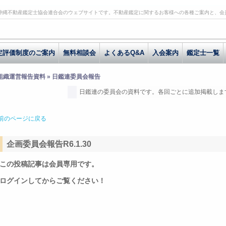
沖縄不動産鑑定士協会連合会のウェブサイトです。不動産鑑定に関するお客様への各種ご案内と、会
定評価制度のご案内
無料相談会
よくあるQ&A
入会案内
鑑定士一覧
 組織運営報告資料 » 日鑑連委員会報告
日鑑連の委員会の資料です。各回ごとに追加掲載しま
前のページに戻る
企画委員会報告R6.1.30
この投稿記事は会員専用です。
ログインしてからご覧ください！