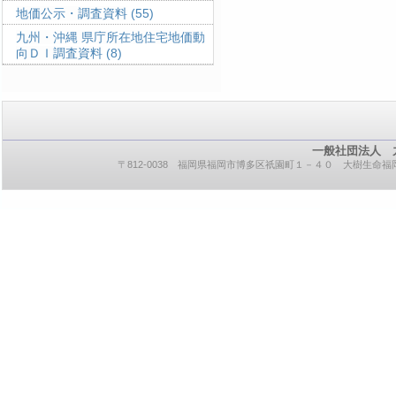
地価公示・調査資料
(55)
九州・沖縄 県庁所在地住宅地価動
向ＤＩ調査資料
(8)
一般社団法人 
〒812-0038 福岡県福岡市博多区祇園町１－４０ 大樹生命