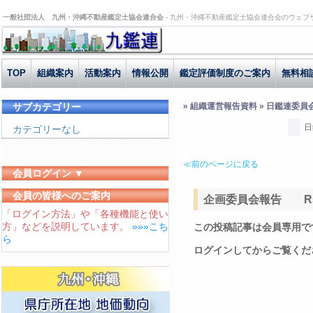
一般社団法人 九州・沖縄不動産鑑定士協会連合会 -
九州・沖縄不動産鑑定士協会連合会のウェブ
TOP
組織案内
活動案内
情報公開
鑑定評価制度のご案内
無料相
サブカテゴリー
» 組織運営報告資料 » 日鑑連委員
日
カテゴリーなし
≪前のページに戻る
会員ログイン ▼
ユーザーID
会員の皆様へのご案内
企画委員会報告 R5.
「ログイン方法」や「各種機能と使い
パスワード
方」などを説明しています。
»»»こち
この投稿記事は会員専用で
ログイン状態を保存する
ら
ログインしてからご覧くだ