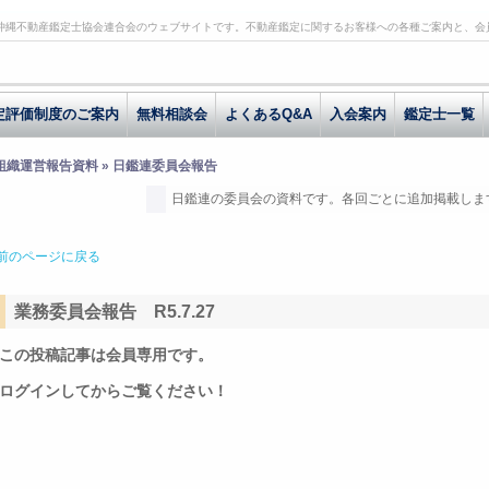
沖縄不動産鑑定士協会連合会のウェブサイトです。不動産鑑定に関するお客様への各種ご案内と、会
定評価制度のご案内
無料相談会
よくあるQ&A
入会案内
鑑定士一覧
 組織運営報告資料 » 日鑑連委員会報告
日鑑連の委員会の資料です。各回ごとに追加掲載しま
前のページに戻る
業務委員会報告 R5.7.27
この投稿記事は会員専用です。
ログインしてからご覧ください！