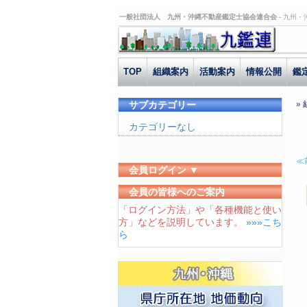
一般社団法人 九州・沖縄不動産鑑定士協会連合会 -
九州・
TOP
組織案内
活動案内
情報公開
鑑
サブカテゴリー
»
カテゴリーなし
≪
会員ログイン ▼
ユーザーID
会員の皆様へのご案内
「ログイン方法」や「各種機能と使い
パスワード
方」などを説明しています。
»»»こち
ログイン状態を保存する
ら