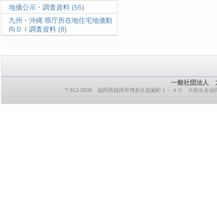
地価公示・調査資料
(55)
九州・沖縄 県庁所在地住宅地価動
向ＤＩ調査資料
(8)
一般社団法人 
〒812-0038 福岡県福岡市博多区祇園町１－４０ 大樹生命