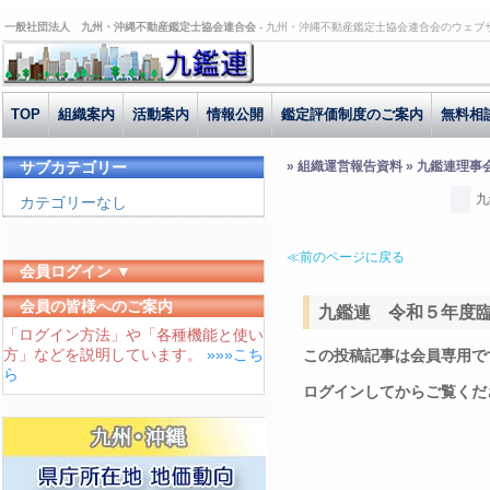
一般社団法人 九州・沖縄不動産鑑定士協会連合会 -
九州・沖縄不動産鑑定士協会連合会のウェブ
TOP
組織案内
活動案内
情報公開
鑑定評価制度のご案内
無料相
サブカテゴリー
» 組織運営報告資料 » 九鑑連理事
九
カテゴリーなし
≪前のページに戻る
会員ログイン ▼
ユーザーID
会員の皆様へのご案内
九鑑連 令和５年度
「ログイン方法」や「各種機能と使い
パスワード
方」などを説明しています。
»»»こち
この投稿記事は会員専用で
ログイン状態を保存する
ら
ログインしてからご覧くだ