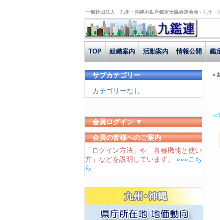
一般社団法人 九州・沖縄不動産鑑定士協会連合会 -
九州・
TOP
組織案内
活動案内
情報公開
鑑
サブカテゴリー
»
カテゴリーなし
≪
会員ログイン ▼
ユーザーID
会員の皆様へのご案内
「ログイン方法」や「各種機能と使い
パスワード
方」などを説明しています。
»»»こち
ログイン状態を保存する
ら