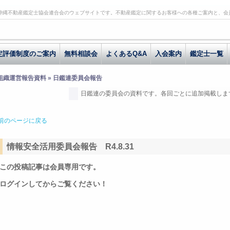
沖縄不動産鑑定士協会連合会のウェブサイトです。不動産鑑定に関するお客様への各種ご案内と、会
定評価制度のご案内
無料相談会
よくあるQ&A
入会案内
鑑定士一覧
 組織運営報告資料 » 日鑑連委員会報告
日鑑連の委員会の資料です。各回ごとに追加掲載しま
前のページに戻る
情報安全活用委員会報告 R4.8.31
この投稿記事は会員専用です。
ログインしてからご覧ください！