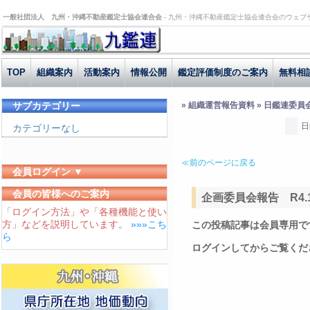
一般社団法人 九州・沖縄不動産鑑定士協会連合会 -
九州・沖縄不動産鑑定士協会連合会のウェブ
TOP
組織案内
活動案内
情報公開
鑑定評価制度のご案内
無料相
サブカテゴリー
» 組織運営報告資料 » 日鑑連委員
日
カテゴリーなし
≪前のページに戻る
会員ログイン ▼
ユーザーID
会員の皆様へのご案内
企画委員会報告 R4.1
「ログイン方法」や「各種機能と使い
パスワード
方」などを説明しています。
»»»こち
この投稿記事は会員専用で
ログイン状態を保存する
ら
ログインしてからご覧くだ