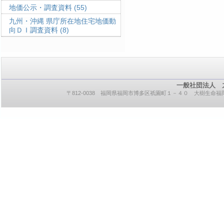
地価公示・調査資料
(55)
九州・沖縄 県庁所在地住宅地価動
向ＤＩ調査資料
(8)
一般社団法人 
〒812-0038 福岡県福岡市博多区祇園町１－４０ 大樹生命