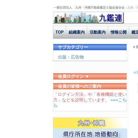
一般社団法人 九州・沖縄不動産鑑定士協会連合会 -
九州・
TOP
組織案内
活動案内
情報公開
鑑
サブカテゴリー
»
出版・広告物
≪
会員ログイン ▼
ユーザーID
会員の皆様へのご案内
「ログイン方法」や「各種機能と使い
パスワード
方」などを説明しています。
»»»こち
ログイン状態を保存する
ら