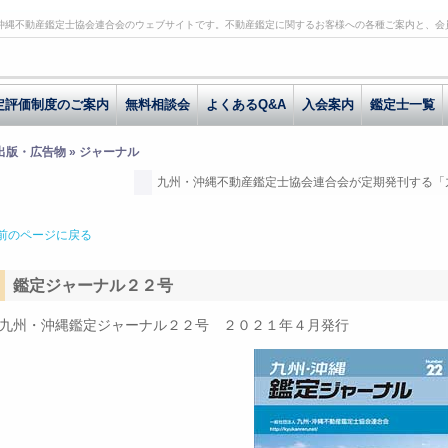
沖縄不動産鑑定士協会連合会のウェブサイトです。不動産鑑定に関するお客様への各種ご案内と、会
定評価制度のご案内
無料相談会
よくあるQ&A
入会案内
鑑定士一覧
 出版・広告物 » ジャーナル
九州・沖縄不動産鑑定士協会連合会が定期発刊する「
前のページに戻る
鑑定ジャーナル２２号
九州・沖縄鑑定ジャーナル２２号 ２０２１年４月発行