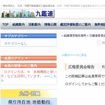
一般社団法人 九州・沖縄不動産鑑定士協会連合会 -
九州・沖縄不動産鑑定士協会連合会のウェブ
TOP
組織案内
活動案内
情報公開
鑑定評価制度のご案内
無料相
サブカテゴリー
» 組織運営報告資料 » 日鑑連委員
日
カテゴリーなし
≪前のページに戻る
会員ログイン ▼
ユーザーID
会員の皆様へのご案内
広報委員会報告 R2.
「ログイン方法」や「各種機能と使い
パスワード
方」などを説明しています。
»»»こち
この投稿記事は会員専用で
ログイン状態を保存する
ら
ログインしてからご覧くだ