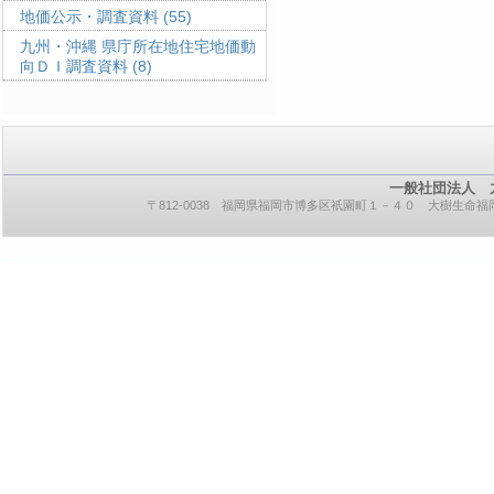
地価公示・調査資料
(55)
九州・沖縄 県庁所在地住宅地価動
向ＤＩ調査資料
(8)
一般社団法人 
〒812-0038 福岡県福岡市博多区祇園町１－４０ 大樹生命