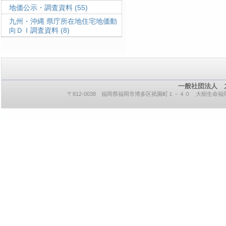
地価公示・調査資料
(55)
九州・沖縄 県庁所在地住宅地価動
向ＤＩ調査資料
(8)
一般社団法人 
〒812-0038 福岡県福岡市博多区祇園町１－４０ 大樹生命