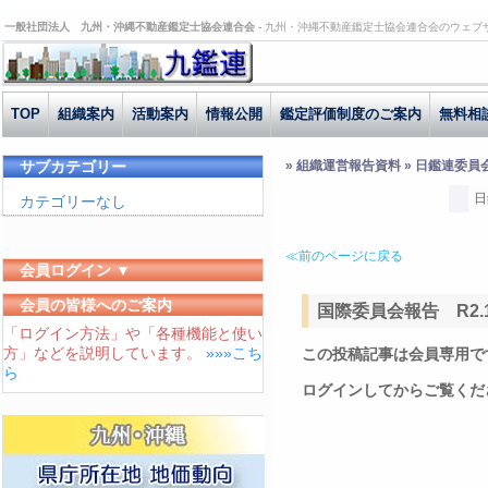
一般社団法人 九州・沖縄不動産鑑定士協会連合会 -
九州・沖縄不動産鑑定士協会連合会のウェブ
TOP
組織案内
活動案内
情報公開
鑑定評価制度のご案内
無料相
サブカテゴリー
» 組織運営報告資料 » 日鑑連委員
日
カテゴリーなし
≪前のページに戻る
会員ログイン ▼
ユーザーID
会員の皆様へのご案内
国際委員会報告 R2.1
「ログイン方法」や「各種機能と使い
パスワード
方」などを説明しています。
»»»こち
この投稿記事は会員専用で
ログイン状態を保存する
ら
ログインしてからご覧くだ