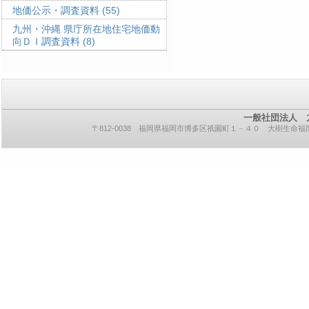
地価公示・調査資料
(55)
九州・沖縄 県庁所在地住宅地価動
向ＤＩ調査資料
(8)
一般社団法人 
〒812-0038 福岡県福岡市博多区祇園町１－４０ 大樹生命