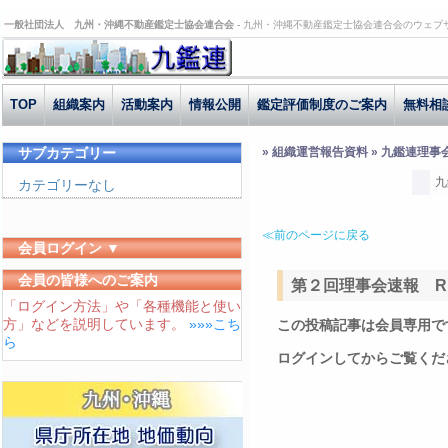
一般社団法人 九州・沖縄不動産鑑定士協会連合会 -
九州・沖縄不動産鑑定士協会連合会のウェブ
TOP
組織案内
活動案内
情報公開
鑑定評価制度のご案内
無料相
サブカテゴリー
» 組織運営報告資料 » 九鑑連理事
九
カテゴリーなし
≪前のページに戻る
会員ログイン ▼
ユーザーID
会員の皆様へのご案内
第２回理事会速報 R1.
「ログイン方法」や「各種機能と使い
パスワード
方」などを説明しています。
»»»こち
この投稿記事は会員専用で
ログイン状態を保存する
ら
ログインしてからご覧くだ