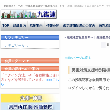
一般社団法人 九州・沖縄不動産鑑定士協会連合会 -
九州・沖縄不動産鑑定士協会連合会のウェブ
TOP
組織案内
活動案内
情報公開
鑑定評価制度のご案内
無料相
サブカテゴリー
» 組織運営報告資料 » 日鑑連委員
日
カテゴリーなし
≪前のページに戻る
会員ログイン ▼
ユーザーID
会員の皆様へのご案内
災害対策支援特別委員会
「ログイン方法」や「各種機能と使い
パスワード
方」などを説明しています。
»»»こち
この投稿記事は会員専用で
ログイン状態を保存する
ら
ログインしてからご覧くだ