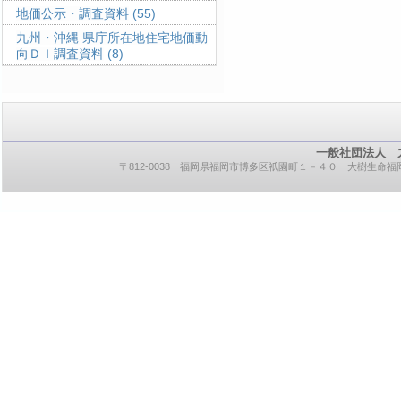
地価公示・調査資料
(55)
九州・沖縄 県庁所在地住宅地価動
向ＤＩ調査資料
(8)
一般社団法人 
〒812-0038 福岡県福岡市博多区祇園町１－４０ 大樹生命