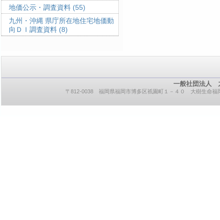
地価公示・調査資料
(55)
九州・沖縄 県庁所在地住宅地価動
向ＤＩ調査資料
(8)
一般社団法人 
〒812-0038 福岡県福岡市博多区祇園町１－４０ 大樹生命