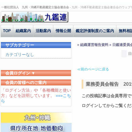
一般社団法人 九州・沖縄不動産鑑定士協会連合会 -
九州・沖縄不動産鑑定士協会連合会のウェブ
TOP
組織案内
活動案内
情報公開
鑑定評価制度のご案内
無料相
サブカテゴリー
» 組織運営報告資料 » 日鑑連委員
日
カテゴリーなし
≪前のページに戻る
会員ログイン ▼
ユーザーID
会員の皆様へのご案内
業務委員会報告 2019
「ログイン方法」や「各種機能と使い
パスワード
方」などを説明しています。
»»»こち
この投稿記事は会員専用で
ログイン状態を保存する
ら
ログインしてからご覧くだ