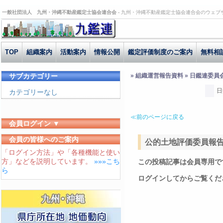
一般社団法人 九州・沖縄不動産鑑定士協会連合会 -
九州・沖縄不動産鑑定士協会連合会のウェブ
TOP
組織案内
活動案内
情報公開
鑑定評価制度のご案内
無料相
サブカテゴリー
» 組織運営報告資料 » 日鑑連委員
日
カテゴリーなし
≪前のページに戻る
会員ログイン ▼
ユーザーID
会員の皆様へのご案内
公的土地評価委員報告 H3
「ログイン方法」や「各種機能と使い
パスワード
方」などを説明しています。
»»»こち
この投稿記事は会員専用で
ログイン状態を保存する
ら
ログインしてからご覧くだ