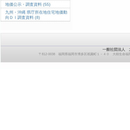
地価公示・調査資料
(55)
九州・沖縄 県庁所在地住宅地価動
向ＤＩ調査資料
(8)
一般社団法人 
〒812-0038 福岡県福岡市博多区祇園町１－４０ 大樹生命