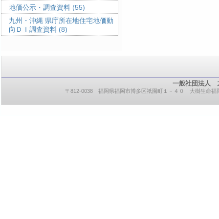
地価公示・調査資料
(55)
九州・沖縄 県庁所在地住宅地価動
向ＤＩ調査資料
(8)
一般社団法人 
〒812-0038 福岡県福岡市博多区祇園町１－４０ 大樹生命