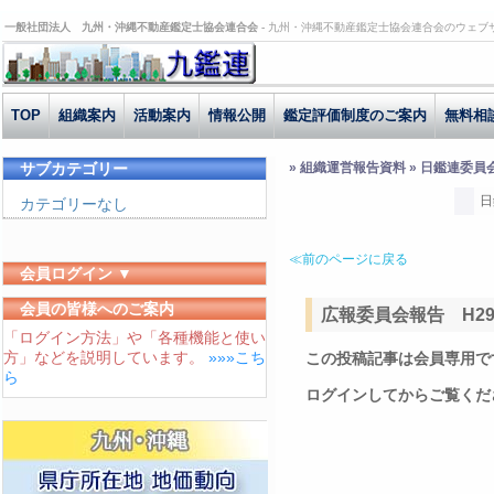
一般社団法人 九州・沖縄不動産鑑定士協会連合会 -
九州・沖縄不動産鑑定士協会連合会のウェブ
TOP
組織案内
活動案内
情報公開
鑑定評価制度のご案内
無料相
サブカテゴリー
» 組織運営報告資料 » 日鑑連委員
日
カテゴリーなし
≪前のページに戻る
会員ログイン ▼
ユーザーID
会員の皆様へのご案内
広報委員会報告 H29.1
「ログイン方法」や「各種機能と使い
パスワード
方」などを説明しています。
»»»こち
この投稿記事は会員専用で
ログイン状態を保存する
ら
ログインしてからご覧くだ