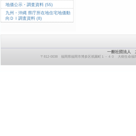
地価公示・調査資料
(55)
九州・沖縄 県庁所在地住宅地価動
向ＤＩ調査資料
(8)
一般社団法人 
〒812-0038 福岡県福岡市博多区祇園町１－４０ 大樹生命