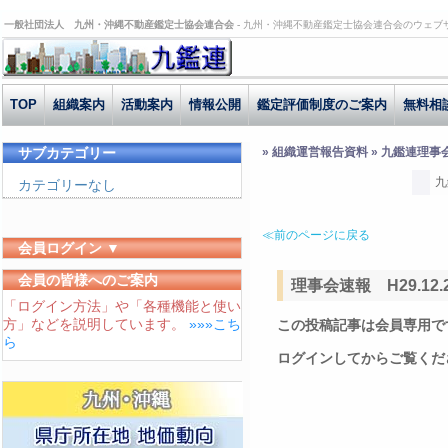
一般社団法人 九州・沖縄不動産鑑定士協会連合会 -
九州・沖縄不動産鑑定士協会連合会のウェブ
TOP
組織案内
活動案内
情報公開
鑑定評価制度のご案内
無料相
サブカテゴリー
» 組織運営報告資料 » 九鑑連理事
九
カテゴリーなし
≪前のページに戻る
会員ログイン ▼
ユーザーID
会員の皆様へのご案内
理事会速報 H29.12.
「ログイン方法」や「各種機能と使い
パスワード
方」などを説明しています。
»»»こち
この投稿記事は会員専用で
ログイン状態を保存する
ら
ログインしてからご覧くだ