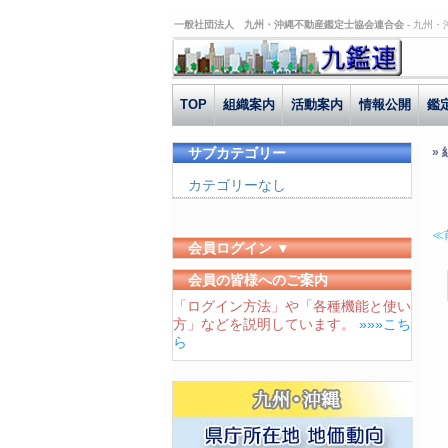
一般社団法人 九州・沖縄不動産鑑定士協会連合会 -
九州・
TOP
組織案内
活動案内
情報公開
鑑
サブカテゴリー
»
カテゴリーなし
≪
会員ログイン ▼
ユーザーID
会員の皆様へのご案内
「ログイン方法」や「各種機能と使い
パスワード
方」などを説明しています。
»»»こち
ログイン状態を保存する
ら