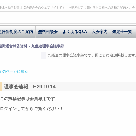
沖縄不動産鑑定士協会連合会のウェブサイトです。不動産鑑定に関するお客様への各種ご案内と、会
定評価制度のご案内
無料相談会
よくあるQ&A
入会案内
鑑定士一覧
 組織運営報告資料 » 九鑑連理事会議事録
九鑑連の理事会議事録です。回ごとに追加掲載します
前のページに戻る
理事会速報 H29.10.14
この投稿記事は会員専用です。
ログインしてからご覧ください！