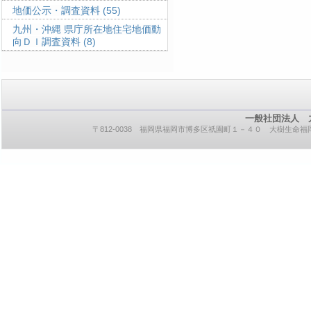
地価公示・調査資料
(55)
九州・沖縄 県庁所在地住宅地価動
向ＤＩ調査資料
(8)
一般社団法人 
〒812-0038 福岡県福岡市博多区祇園町１－４０ 大樹生命