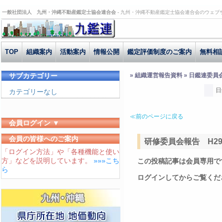
一般社団法人 九州・沖縄不動産鑑定士協会連合会 -
九州・沖縄不動産鑑定士協会連合会のウェブ
TOP
組織案内
活動案内
情報公開
鑑定評価制度のご案内
無料相
サブカテゴリー
» 組織運営報告資料 » 日鑑連委員
日
カテゴリーなし
≪前のページに戻る
会員ログイン ▼
ユーザーID
会員の皆様へのご案内
研修委員会報告 H29.1
「ログイン方法」や「各種機能と使い
パスワード
方」などを説明しています。
»»»こち
この投稿記事は会員専用で
ログイン状態を保存する
ら
ログインしてからご覧くだ