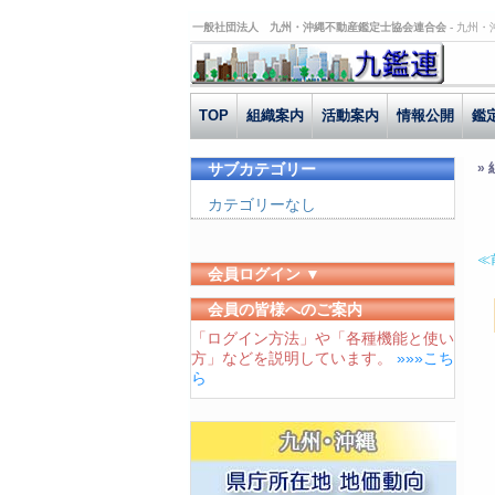
一般社団法人 九州・沖縄不動産鑑定士協会連合会 -
九州・
TOP
組織案内
活動案内
情報公開
鑑
サブカテゴリー
»
カテゴリーなし
≪
会員ログイン ▼
ユーザーID
会員の皆様へのご案内
「ログイン方法」や「各種機能と使い
パスワード
方」などを説明しています。
»»»こち
ログイン状態を保存する
ら