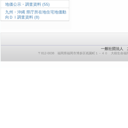
地価公示・調査資料
(55)
九州・沖縄 県庁所在地住宅地価動
向ＤＩ調査資料
(8)
一般社団法人 
〒812-0038 福岡県福岡市博多区祇園町１－４０ 大樹生命