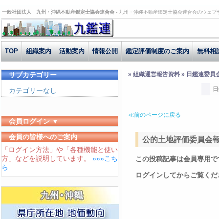
一般社団法人 九州・沖縄不動産鑑定士協会連合会 -
九州・沖縄不動産鑑定士協会連合会のウェブ
TOP
組織案内
活動案内
情報公開
鑑定評価制度のご案内
無料相
サブカテゴリー
» 組織運営報告資料 » 日鑑連委員
日
カテゴリーなし
≪前のページに戻る
会員ログイン ▼
ユーザーID
会員の皆様へのご案内
公的土地評価委員会報告 
「ログイン方法」や「各種機能と使い
パスワード
方」などを説明しています。
»»»こち
この投稿記事は会員専用で
ログイン状態を保存する
ら
ログインしてからご覧くだ