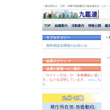
一般社団法人 九州・沖縄不動産鑑定士協会連合会 -
九州・
TOP
組織案内
活動案内
情報公開
鑑
サブカテゴリー
»
無料相談会開催のお知らせ
≪
会員ログイン ▼
ユーザーID
会員の皆様へのご案内
「ログイン方法」や「各種機能と使い
パスワード
方」などを説明しています。
»»»こち
ログイン状態を保存する
ら