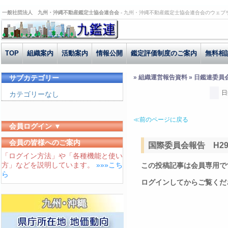
一般社団法人 九州・沖縄不動産鑑定士協会連合会 -
九州・沖縄不動産鑑定士協会連合会のウェブ
TOP
組織案内
活動案内
情報公開
鑑定評価制度のご案内
無料相
サブカテゴリー
» 組織運営報告資料 » 日鑑連委員
日
カテゴリーなし
≪前のページに戻る
会員ログイン ▼
ユーザーID
会員の皆様へのご案内
国際委員会報告 H29.4
「ログイン方法」や「各種機能と使い
パスワード
方」などを説明しています。
»»»こち
この投稿記事は会員専用で
ログイン状態を保存する
ら
ログインしてからご覧くだ