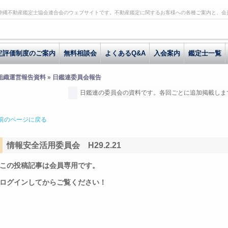
沖縄不動産鑑定士協会連合会のウェブサイトです。不動産鑑定に関するお客様への各種ご案内と、会
定評価制度のご案内
無料相談会
よくあるQ&A
入会案内
鑑定士一覧
 組織運営報告資料 » 日鑑連委員会報告
日鑑連の委員会の資料です。各回ごとに追加掲載しま
前のページに戻る
情報安全活用委員会 H29.2.21
この投稿記事は会員専用です。
ログインしてからご覧ください！