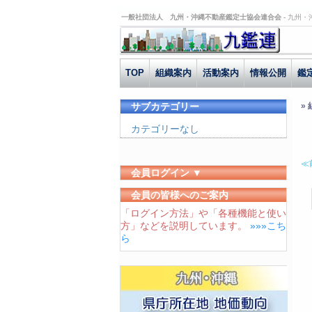
一般社団法人 九州・沖縄不動産鑑定士協会連合会 -
九州・
TOP
組織案内
活動案内
情報公開
鑑
サブカテゴリー
»
カテゴリーなし
≪
会員ログイン ▼
ユーザーID
会員の皆様へのご案内
「ログイン方法」や「各種機能と使い
パスワード
方」などを説明しています。
»»»こち
ログイン状態を保存する
ら