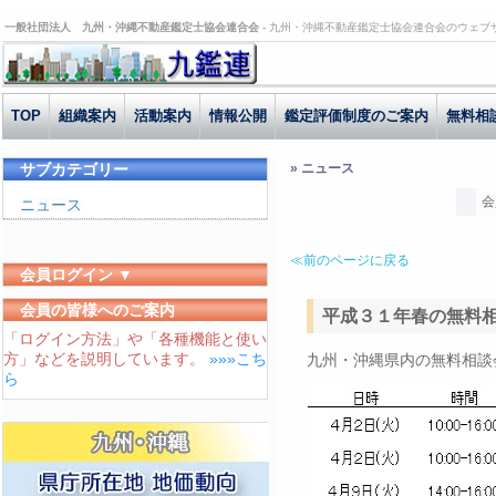
一般社団法人 九州・沖縄不動産鑑定士協会連合会 -
九州・沖縄不動産鑑定士協会連合会のウェブ
TOP
組織案内
活動案内
情報公開
鑑定評価制度のご案内
無料相
サブカテゴリー
» ニュース
会
ニュース
≪前のページに戻る
会員ログイン ▼
ユーザーID
会員の皆様へのご案内
平成３１年春の無料
「ログイン方法」や「各種機能と使い
パスワード
方」などを説明しています。
»»»こち
九州・沖縄県内の無料相談
ログイン状態を保存する
ら