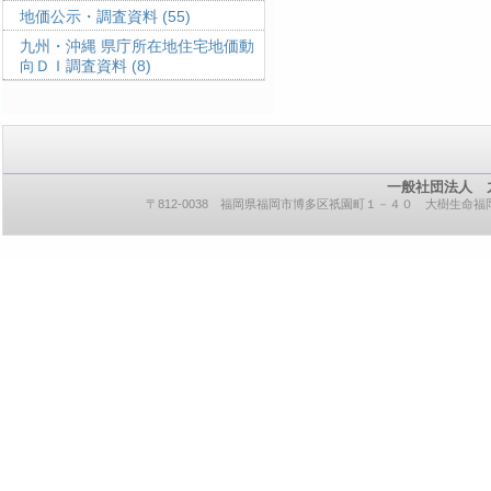
地価公示・調査資料
(55)
九州・沖縄 県庁所在地住宅地価動
向ＤＩ調査資料
(8)
一般社団法人 
〒812-0038 福岡県福岡市博多区祇園町１－４０ 大樹生命