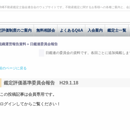
沖縄不動産鑑定士協会連合会のウェブサイトです。不動産鑑定に関するお客様への各種ご案内と、会
定評価制度のご案内
無料相談会
よくあるQ&A
入会案内
鑑定士一覧
 組織運営報告資料 » 日鑑連委員会報告
日鑑連の委員会の資料です。各回ごとに追加掲載しま
前のページに戻る
鑑定評価基準委員会報告 H29.1.18
この投稿記事は会員専用です。
ログインしてからご覧ください！