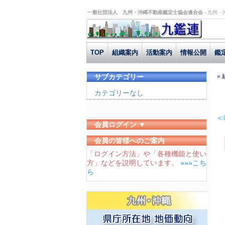
一般社団法人 九州・沖縄不動産鑑定士協会連合会 -
九州・
TOP
組織案内
活動案内
情報公開
鑑
サブカテゴリー
»
カテゴリーなし
≪
会員ログイン ▼
ユーザーID
会員の皆様へのご案内
「ログイン方法」や「各種機能と使い
パスワード
方」などを説明しています。
»»»こち
ログイン状態を保存する
ら