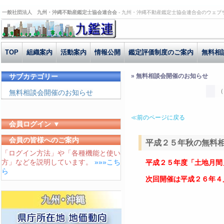
一般社団法人 九州・沖縄不動産鑑定士協会連合会 -
九州・沖縄不動産鑑定士協会連合会のウェブ
TOP
組織案内
活動案内
情報公開
鑑定評価制度のご案内
無料相
サブカテゴリー
» 無料相談会開催のお知らせ
（
無料相談会開催のお知らせ
≪前のページに戻る
会員ログイン ▼
ユーザーID
会員の皆様へのご案内
平成２５年秋の無料
「ログイン方法」や「各種機能と使い
パスワード
方」などを説明しています。
»»»こち
平成２５年度「土地月間
ログイン状態を保存する
ら
次回開催は平成２６年４