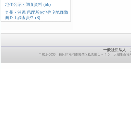
地価公示・調査資料
(55)
九州・沖縄 県庁所在地住宅地価動
向ＤＩ調査資料
(8)
一般社団法人 
〒812-0038 福岡県福岡市博多区祇園町１－４０ 大樹生命