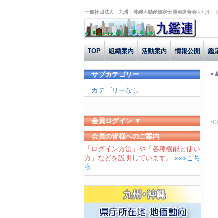
一般社団法人 九州・沖縄不動産鑑定士協会連合会 -
九州・
TOP
組織案内
活動案内
情報公開
鑑
サブカテゴリー
»
カテゴリーなし
会員ログイン ▼
≪
ユーザーID
会員の皆様へのご案内
「ログイン方法」や「各種機能と使い
パスワード
方」などを説明しています。
»»»こち
ログイン状態を保存する
ら