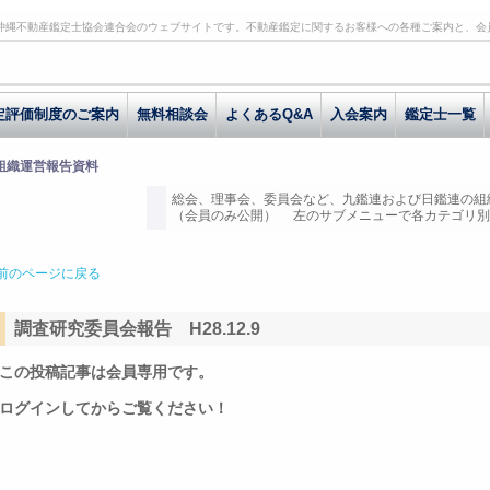
沖縄不動産鑑定士協会連合会のウェブサイトです。不動産鑑定に関するお客様への各種ご案内と、会
定評価制度のご案内
無料相談会
よくあるQ&A
入会案内
鑑定士一覧
 組織運営報告資料
総会、理事会、委員会など、九鑑連および日鑑連の組
（会員のみ公開） 左のサブメニューで各カテゴリ別
前のページに戻る
調査研究委員会報告 H28.12.9
この投稿記事は会員専用です。
ログインしてからご覧ください！